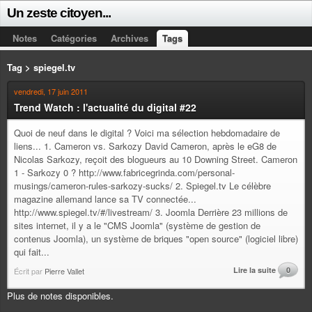
Un zeste citoyen...
Notes
Catégories
Archives
Tags
Tag > spiegel.tv
vendredi, 17 juin 2011
Trend Watch : l'actualité du digital #22
Quoi de neuf dans le digital ? Voici ma sélection hebdomadaire de
liens... 1. Cameron vs. Sarkozy David Cameron, après le eG8 de
Nicolas Sarkozy, reçoit des blogueurs au 10 Downing Street. Cameron
1 - Sarkozy 0 ? http://www.fabricegrinda.com/personal-
musings/cameron-rules-sarkozy-sucks/ 2. Spiegel.tv Le célèbre
magazine allemand lance sa TV connectée...
http://www.spiegel.tv/#/livestream/ 3. Joomla Derrière 23 millions de
sites internet, il y a le "CMS Joomla" (système de gestion de
contenus Joomla), un système de briques "open source" (logiciel libre)
qui fait...
Lire la suite
0
Écrit par
Pierre Vallet
Plus de notes disponibles.