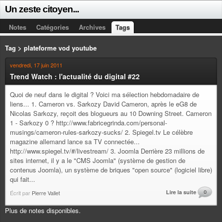
Un zeste citoyen...
Notes
Catégories
Archives
Tags
Tag > plateforme vod youtube
vendredi, 17 juin 2011
Trend Watch : l'actualité du digital #22
Quoi de neuf dans le digital ? Voici ma sélection hebdomadaire de
liens... 1. Cameron vs. Sarkozy David Cameron, après le eG8 de
Nicolas Sarkozy, reçoit des blogueurs au 10 Downing Street. Cameron
1 - Sarkozy 0 ? http://www.fabricegrinda.com/personal-
musings/cameron-rules-sarkozy-sucks/ 2. Spiegel.tv Le célèbre
magazine allemand lance sa TV connectée...
http://www.spiegel.tv/#/livestream/ 3. Joomla Derrière 23 millions de
sites internet, il y a le "CMS Joomla" (système de gestion de
contenus Joomla), un système de briques "open source" (logiciel libre)
qui fait...
Lire la suite
0
Écrit par
Pierre Vallet
Plus de notes disponibles.