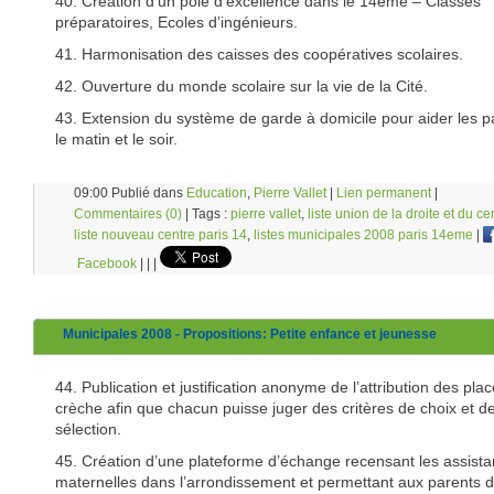
40. Création d’un pôle d’excellence dans le 14ème – Classes
préparatoires, Ecoles d’ingénieurs.
41. Harmonisation des caisses des coopératives scolaires.
42. Ouverture du monde scolaire sur la vie de la Cité.
43. Extension du système de garde à domicile pour aider les p
le matin et le soir.
09:00 Publié dans
Education
,
Pierre Vallet
|
Lien permanent
|
Commentaires (0)
| Tags :
pierre vallet
,
liste union de la droite et du ce
liste nouveau centre paris 14
,
listes municipales 2008 paris 14eme
|
Facebook
|
|
|
Municipales 2008 - Propositions: Petite enfance et jeunesse
44. Publication et justification anonyme de l’attribution des pla
crèche afin que chacun puisse juger des critères de choix et d
sélection.
45. Création d’une plateforme d’échange recensant les assista
maternelles dans l’arrondissement et permettant aux parents 