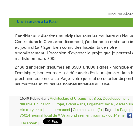
lundi, 10 déc
Une interview à La Page
Candidat aux élections municipales sous les couleurs du Nou
Centre dans le XIVe arrondissement, j'ai donné ce matin une i
au journal
La Page
, bien connu des habitants de notre
arrondissement. L'occasion d'exposer le projet que je porterai
ma liste en mars 2008...
2h30 d'entretien (résumés en 3500 à 4000 signes - Monique e
Dominique, bon courage !) à découvrir dès la mi-janvier dans l
prochaine édition de La Page, votre journal de quartier disponi
les marchés et toutes les bonnes librairies du XIVe...
15:40 Publié dans
Architecture et Urbanisme
,
Blog
,
Développement
durable
,
Education
,
Europe
,
Grand Paris
,
Logement social
,
Pierre Vall
Vie citoyenne
|
Lien permanent
|
Commentaires (3)
| Tags :
La Page pa
75014
,
journal local du XIVe arrondissement
,
journaux du 14eme
|
Facebook
|
|
|