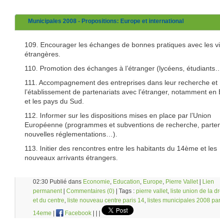
Municipales 2008 - Propositions: Europe et international
109. Encourager les échanges de bonnes pratiques avec les vi
étrangères.
110. Promotion des échanges à l’étranger (lycéens, étudiants…
111. Accompagnement des entreprises dans leur recherche et
l’établissement de partenariats avec l’étranger, notamment en
et les pays du Sud.
112. Informer sur les dispositions mises en place par l’Union
Européenne (programmes et subventions de recherche, parten
nouvelles réglementations…).
113. Initier des rencontres entre les habitants du 14ème et les
nouveaux arrivants étrangers.
02:30 Publié dans
Economie
,
Education
,
Europe
,
Pierre Vallet
|
Lien
permanent
|
Commentaires (0)
| Tags :
pierre vallet
,
liste union de la dr
et du centre
,
liste nouveau centre paris 14
,
listes municipales 2008 par
14eme
|
Facebook
|
|
|