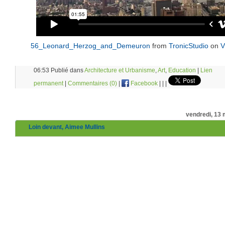
56_Leonard_Herzog_and_Demeuron
from
TronicStudio
on
V
06:53 Publié dans
Architecture et Urbanisme
,
Art
,
Education
|
Lien
permanent
|
Commentaires (0)
|
Facebook
|
|
|
vendredi, 13
Loin devant, Aimee Mullins