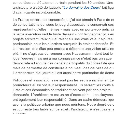
concertées ou d'étalement urbain pendant les 30 années. Une
architecture à côté de laquelle "
Le domaine des Dieux
" fait fig
d'avant-garde incontournable.
La France entière est concernée et j'ai été témoin à Paris de 
de concertations qui sous le joug d'associations conservatrice
représentant qu'elles mêmes - mais avec un porte-voix judiciai
la lente exécution sert le triste dessein - ont fait capoter plusie
projets architecturaux qui auraient eu une vraie valeur ajoutée
patrimoniale pour les quartiers auxquels ils étaient destinés. E
la pression, des élus peu enclins à défendre une vision urbaine
plié. Il ne s'agit pas de renouer avec Haussmann - dont tout l
loue l'oeuvre mais qui à ma connaissance n'était pas un sage
démocrate à l'écoute des débats participatifs du conseil de quar
mais de permettre de construire à nouveau des oeuvres de qua
L'architecture d'aujourd'hui est aussi notre patrimoine de dema
Politiques et associations ne sont pas les seuls à incriminer. Le
promoteurs aussi ont leur responsabilité. Ils serrent les coûts 
juste et ces économies se traduisent souvent par des projets
dénaturés. L'architecture est un art d'exécution... Les citoyens 
ont également leur responsabilité. Dans un cadre démocratiqu
avons la politique urbaine que nous méritons. Notre degré de c
est du reste très faible sur ce sujet : l'architecture n'est pas e