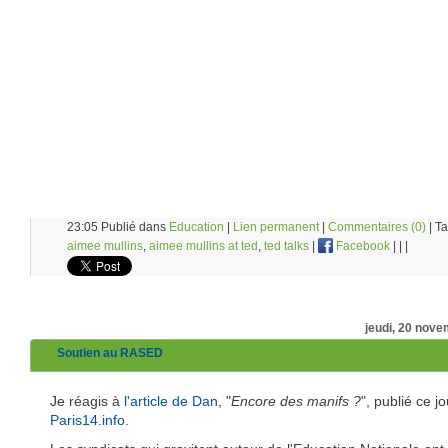
23:05 Publié dans
Education
|
Lien permanent
|
Commentaires (0)
| Ta
aimee mullins
,
aimee mullins at ted
,
ted talks
|
Facebook
|
|
|
jeudi, 20 nov
Soutien au RASED
Je réagis à
l'article de Dan
, "
Encore des manifs ?
", publié ce j
Paris14.info
.