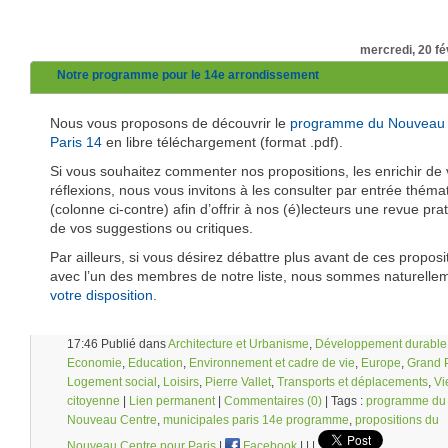
mercredi, 20 fé
Notre programme pour le 14e arrondissement
Nous vous proposons de découvrir le
programme du Nouveau 
Paris 14
en libre téléchargement (format .pdf).
Si vous souhaitez commenter nos propositions, les enrichir de
réflexions, nous vous invitons à les consulter par entrée théma
(colonne ci-contre) afin d’offrir à nos (é)lecteurs une revue pra
de vos suggestions ou critiques.
Par ailleurs, si vous désirez débattre plus avant de ces proposi
avec l’un des membres de notre liste, nous sommes naturell
votre disposition
.
17:46 Publié dans
Architecture et Urbanisme
,
Développement durable
Economie
,
Education
,
Environnement et cadre de vie
,
Europe
,
Grand 
Logement social
,
Loisirs
,
Pierre Vallet
,
Transports et déplacements
,
Vi
citoyenne
|
Lien permanent
|
Commentaires (0)
| Tags :
programme du
Nouveau Centre
,
municipales paris 14e programme
,
propositions du
Nouveau Centre pour Paris
|
Facebook
|
|
|