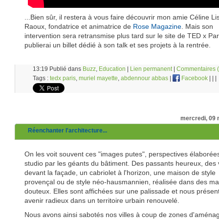
...Bien sûr, il restera à vous faire découvrir mon amie Céline Li
Raoux, fondatrice et animatrice de
Rose Magazine
. Mais son
intervention sera retransmise plus tard sur le site de TED x Pari
publierai un billet dédié à son talk et ses projets à la rentrée.
13:19 Publié dans
Buzz
,
Education
|
Lien permanent
|
Commentaires (
Tags :
tedx paris
,
muriel mayette
,
abdennour abbas
|
Facebook
|
|
|
mercredi, 09
Réenchanter l'architecture...
On les voit souvent ces "images putes", perspectives élaborée
studio par les géants du bâtiment. Des passants heureux, des 
devant la façade, un cabriolet à l'horizon, une maison de style
provençal ou de style néo-hausmannien, réalisée dans des ma
douteux. Elles sont affichées sur une palissade et nous présen
avenir radieux dans un territoire urbain renouvelé.
Nous avons ainsi sabotés nos villes à coup de zones d'amén