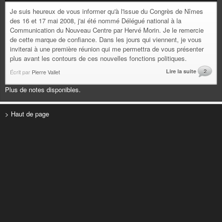
Je suis heureux de vous informer qu'à l'issue du Congrès de Nîmes
des 16 et 17 mai 2008, j'ai été nommé Délégué national à la
Communication du Nouveau Centre par Hervé Morin. Je le remercie
de cette marque de confiance. Dans les jours qui viennent, je vous
inviterai à une première réunion qui me permettra de vous présenter
plus avant les contours de ces nouvelles fonctions politiques.
Lire la suite
2
Écrit par
Pierre Vallet
Plus de notes disponibles.
> Haut de page