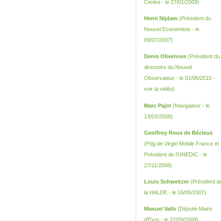
Centre - le 27/01/2009)
Henri Nijdam
(Président du
Nouvel Economiste - le
09/07/2007)
Denis Olivennes
(Président du
directoire du Nouvel
Observateur - le 01/06/2010 -
voir la vidéo
)
Marc Pajot
(Navigateur - le
13/03/2008)
Geoffroy Roux de Bézieux
(Pdg de Virgin Mobile France et
Président de l'UNEDIC - le
27/11/2008)
Louis Schweitzer
(Président d
la HALDE - le 16/05/2007)
Manuel Valls
(Député-Maire
d'Evry - le 22/09/2009)