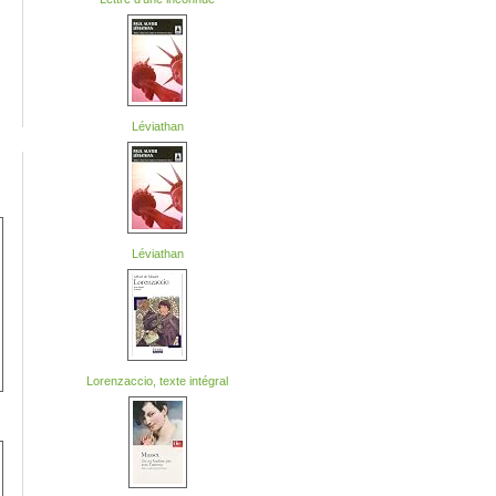
Léviathan
Léviathan
Lorenzaccio, texte intégral