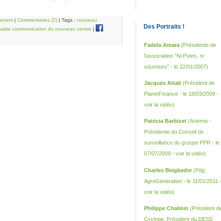
anent
|
Commentaires (2)
| Tags :
nouveau
Des Portraits !
sable communication du nouveau centre
|
Fadela Amara
(Présidente de
l'association "Ni Putes, ni
soumises" - le 22/01/2007)
Jacques Attali
(Président de
PlanetFinance - le 18/03/2009 -
voir la vidéo
)
Patricia Barbizet
(Artemis -
Présidente du Conseil de
surveillance du groupe PPR - le
07/07/2009 -
voir la vidéo
)
Charles Beigbeder
(Pdg
AgroGeneration - le 11/01/2011 
voir la vidéo
)
Philippe Chalmin
(Président d
Cyclope, Président du DESS