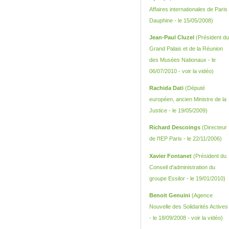
Affaires internationales de Paris
Dauphine - le 15/05/2008)
Jean-Paul Cluzel
(Président du
Grand Palais et de la Réunion
des Musées Nationaux - le
06/07/2010 -
voir la vidéo
)
Rachida Dati
(Député
européen, ancien Ministre de la
Justice - le 19/05/2009)
Richard Descoings
(Directeur
de l'IEP Paris - le 22/11/2006)
Xavier Fontanet
(Président du
Conseil d'administration du
groupe Essilor - le 19/01/2010)
Benoit Genuini
(Agence
Nouvelle des Solidarités Actives
- le 18/09/2008 -
voir la vidéo
)