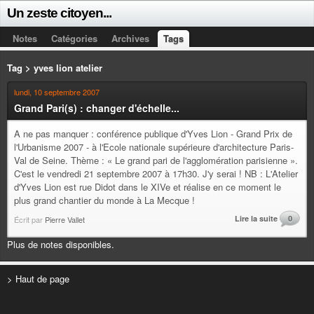
Un zeste citoyen...
Notes
Catégories
Archives
Tags
Tag > yves lion atelier
lundi, 10 septembre 2007
Grand Pari(s) : changer d'échelle...
A ne pas manquer : conférence publique d'Yves Lion - Grand Prix de
l'Urbanisme 2007 - à l'Ecole nationale supérieure d'architecture Paris-
Val de Seine. Thème : « Le grand pari de l'agglomération parisienne ».
C'est le vendredi 21 septembre 2007 à 17h30. J'y serai ! NB : L'Atelier
d'Yves Lion est rue Didot dans le XIVe et réalise en ce moment le
plus grand chantier du monde à La Mecque !
Lire la suite
0
Écrit par
Pierre Vallet
Plus de notes disponibles.
> Haut de page