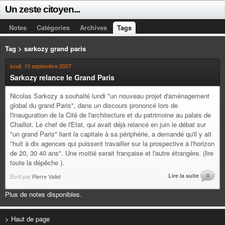
Un zeste citoyen...
Notes
Catégories
Archives
Tags
Tag > sarkozy grand paris
lundi, 10 septembre 2007
Sarkozy relance le Grand Paris
Nicolas Sarkozy a souhaité lundi "un nouveau projet d'aménagement
global du grand Paris", dans un discours prononcé lors de
l'inauguration de la Cité de l'architecture et du patrimoine au palais de
Chaillot. Le chef de l'Etat, qui avait déjà relancé en juin le débat sur
"un grand Paris" liant la capitale à sa périphérie, a demandé qu'il y ait
"huit à dix agences qui puissent travailler sur la prospective à l'horizon
de 20, 30 40 ans". Une moitié serait française et l'autre étrangère. (lire
toute la dépêche ).
Lire la suite
0
Écrit par
Pierre Vallet
Plus de notes disponibles.
> Haut de page