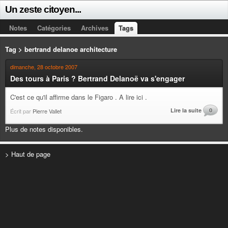
Un zeste citoyen...
Notes
Catégories
Archives
Tags
Tag > bertrand delanoe architecture
dimanche, 28 octobre 2007
Des tours à Paris ? Bertrand Delanoë va s'engager
C'est ce qu'il affirme dans le Figaro . A lire ici .
Lire la suite
0
Écrit par
Pierre Vallet
Plus de notes disponibles.
> Haut de page