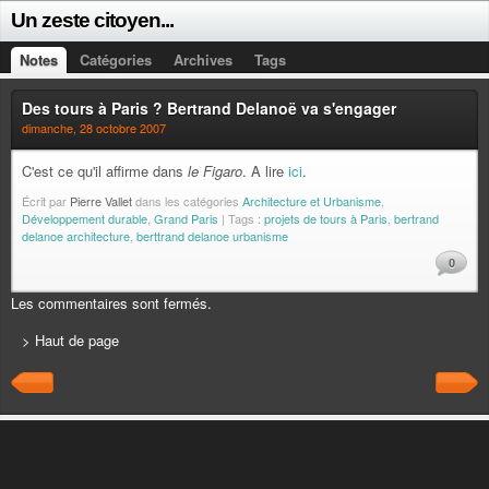
Un zeste citoyen...
Notes
Catégories
Archives
Tags
Des tours à Paris ? Bertrand Delanoë va s'engager
dimanche, 28 octobre 2007
C'est ce qu'il affirme dans
le Figaro
. A lire
ici
.
Écrit par
Pierre Vallet
dans les catégories
Architecture et Urbanisme
,
Développement durable
,
Grand Paris
| Tags :
projets de tours à Paris
,
bertrand
delanoe architecture
,
berttrand delanoe urbanisme
0
Les commentaires sont fermés.
> Haut de page