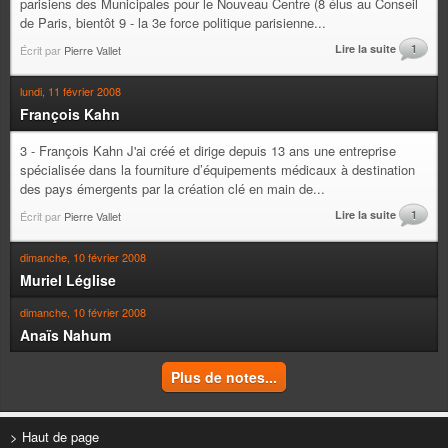
parisiens des Municipales pour le Nouveau Centre (8 élus au Conseil
de Paris, bientôt 9 - la 3e force politique parisienne...
Lire la suite
1
Écrit par
Pierre Vallet
lundi, 11 février 2008
François Kahn
3 - François Kahn J'ai créé et dirige depuis 13 ans une entreprise
spécialisée dans la fourniture d’équipements médicaux à destination
des pays émergents par la création clé en main de...
Lire la suite
1
Écrit par
Pierre Vallet
dimanche, 10 février 2008
Muriel Léglise
dimanche, 10 février 2008
Anaïs Nahum
Plus de notes...
> Haut de page