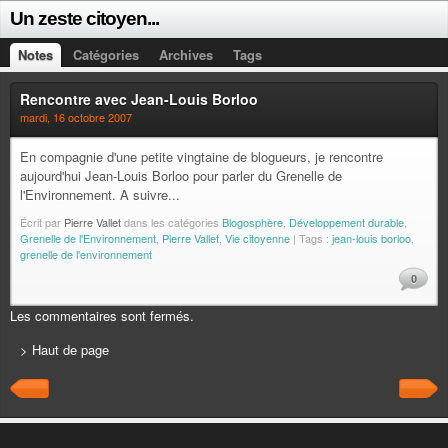
Un zeste citoyen...
Notes
Catégories
Archives
Tags
Rencontre avec Jean-Louis Borloo
mardi, 16 octobre 2007
En compagnie d'une petite vingtaine de blogueurs, je rencontre
aujourd'hui Jean-Louis Borloo pour parler du Grenelle de
l'Environnement. A suivre...
Écrit par
Pierre Vallet
dans les catégories
Blogosphère
,
Développement durable
,
Grenelle de l'Environnement
,
Pierre Vallet
,
Vie citoyenne
| Tags :
jean-louis borloo
,
grenelle de l'environnement
0
Les commentaires sont fermés.
> Haut de page