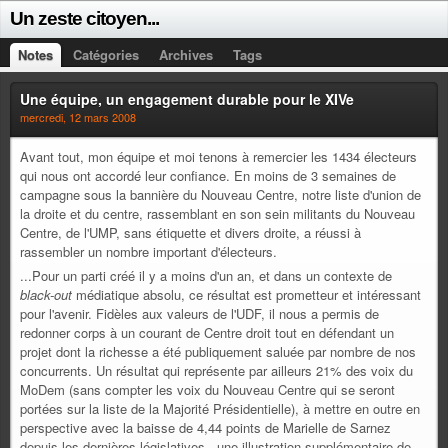
Un zeste citoyen...
Notes
Catégories
Archives
Tags
Une équipe, un engagement durable pour le XIVe
mercredi, 12 mars 2008
Avant tout, mon équipe et moi tenons à remercier les 1434 électeurs
qui nous ont accordé leur confiance. En moins de 3 semaines de
campagne sous la bannière du Nouveau Centre, notre liste d'union de
la droite et du centre, rassemblant en son sein militants du Nouveau
Centre, de l'UMP, sans étiquette et divers droite, a réussi à
rassembler un nombre important d'électeurs.
...Pour un parti créé il y a moins d'un an, et dans un contexte de
black-out
médiatique absolu, ce résultat est prometteur et intéressant
pour l'avenir. Fidèles aux valeurs de l'UDF, il nous a permis de
redonner corps à un courant de Centre droit tout en défendant un
projet dont la richesse a été publiquement saluée par nombre de nos
concurrents. Un résultat qui représente par ailleurs 21% des voix du
MoDem (sans compter les voix du Nouveau Centre qui se seront
portées sur la liste de la Majorité Présidentielle), à mettre en outre en
perspective avec la baisse de 4,44 points de Marielle de Sarnez
depuis les dernières législatives - une illustration supplémentaire de