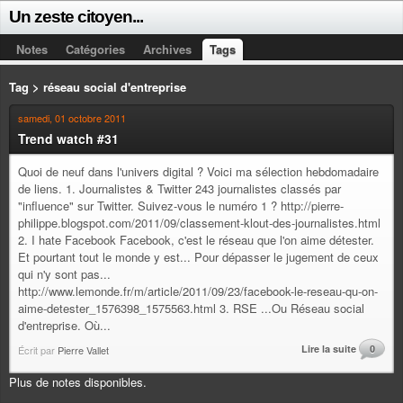
Un zeste citoyen...
Notes
Catégories
Archives
Tags
Tag > réseau social d'entreprise
samedi, 01 octobre 2011
Trend watch #31
Quoi de neuf dans l'univers digital ? Voici ma sélection hebdomadaire
de liens. 1. Journalistes & Twitter 243 journalistes classés par
"influence" sur Twitter. Suivez-vous le numéro 1 ? http://pierre-
philippe.blogspot.com/2011/09/classement-klout-des-journalistes.html
2. I hate Facebook Facebook, c'est le réseau que l'on aime détester.
Et pourtant tout le monde y est... Pour dépasser le jugement de ceux
qui n'y sont pas...
http://www.lemonde.fr/m/article/2011/09/23/facebook-le-reseau-qu-on-
aime-detester_1576398_1575563.html 3. RSE ...Ou Réseau social
d'entreprise. Où...
Lire la suite
0
Écrit par
Pierre Vallet
Plus de notes disponibles.