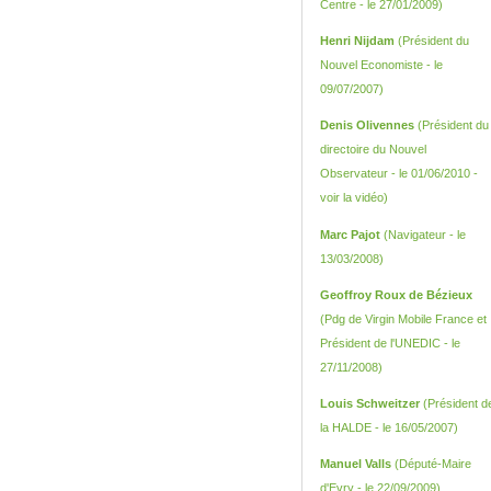
Centre - le 27/01/2009)
Henri Nijdam
(Président du
Nouvel Economiste - le
09/07/2007)
Denis Olivennes
(Président du
directoire du Nouvel
Observateur - le 01/06/2010 -
voir la vidéo
)
Marc Pajot
(Navigateur - le
13/03/2008)
Geoffroy Roux de Bézieux
(Pdg de Virgin Mobile France et
Président de l'UNEDIC - le
27/11/2008)
Louis Schweitzer
(Président d
la HALDE - le 16/05/2007)
Manuel Valls
(Député-Maire
d'Evry - le 22/09/2009)