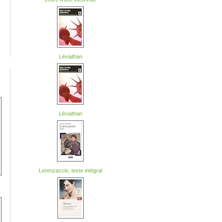
Léviathan
Léviathan
Lorenzaccio, texte intégral