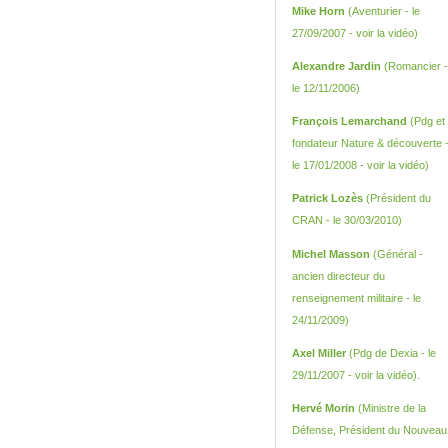
Mike Horn
(Aventurier - le
27/09/2007 -
voir la vidéo
)
Alexandre Jardin
(Romancier -
le 12/11/2006)
François Lemarchand
(Pdg et
fondateur Nature & découverte 
le 17/01/2008 -
voir la vidéo
)
Patrick Lozès
(Président du
CRAN - le 30/03/2010)
Michel Masson
(Général -
ancien directeur du
renseignement militaire - le
24/11/2009)
Axel Miller
(Pdg de Dexia - le
29/11/2007 -
voir la vidéo
).
Hervé Morin
(Ministre de la
Défense, Président du Nouveau