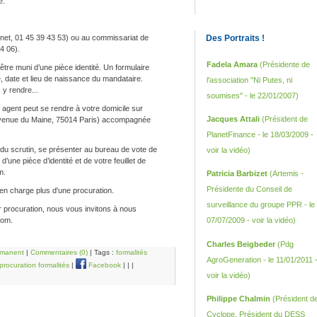
e.
rnet, 01 45 39 43 53) ou au commissariat de
Des Portraits !
4 06).
Fadela Amara
(Présidente de
re muni d’une pièce identité. Un formulaire
, date et lieu de naissance du mandataire.
l'association "Ni Putes, ni
y rendre...
soumises" - le 22/01/2007)
n agent peut se rendre à votre domicile sur
Jacques Attali
(Président de
avenue du Maine, 75014 Paris) accompagnée
PlanetFinance - le 18/03/2009 -
 du scrutin, se présenter au bureau de vote de
voir la vidéo
)
’une pièce d’identité et de votre feuillet de
m.
Patricia Barbizet
(Artemis -
Présidente du Conseil de
en charge plus d'une procuration.
surveillance du groupe PPR - le
ar procuration, nous vous invitons à nous
com.
07/07/2009 -
voir la vidéo
)
Charles Beigbeder
(Pdg
rmanent
|
Commentaires (0)
| Tags :
formalités
AgroGeneration - le 11/01/2011 
procuration formalités
|
Facebook
|
|
|
voir la vidéo
)
Philippe Chalmin
(Président d
Cyclope, Président du DESS