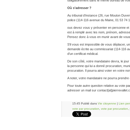
obligatoirement dans le même bureau de vot
Où s’adresser ?
Au tribunal d’instance (26, rue Mouton Duve
police (114-116 avenue du Maine, 01 53 74 1
ous devez vous y présenter en personne et êt
est à remplir avec les nom, prénom, adresse
Pensez donc à vous en munir avant de vous 
S'il vous est impossible de vous déplacer, u
demande écrite au commissariat (114-116 
d'un certificat médical.
De son côté, votre mandataire devra, le jour
la personne qui lui a donné procuration, muni d
procuration. Il pourra ainsi voter en votre no
A noter, votre mandataire ne pourra prendre 
Pour toute autre question relative au vote p
adresser un mail sur contact[at]pierrevallet.
15:45 Publié dans
Vie citoyenne
|
Lien pe
vote par procuration
,
vote par procuration
,