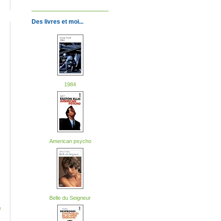
Des livres et moi...
1984
American psycho
-
Belle du Seigneur
e