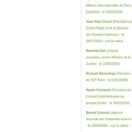
Affaires internationales de Paris
Dauphine - le 15/05/2008)
Jean-Paul Cluzel
(Président du
Grand Palais et de la Réunion
des Musées Nationaux - le
06/07/2010 -
voir la vidéo
)
Rachida Dati
(Député
européen, ancien Ministre de la
Justice - le 19/05/2009)
Richard Descoings
(Directeur
de l'IEP Paris - le 22/11/2006)
Xavier Fontanet
(Président du
Conseil d'administration du
groupe Essilor - le 19/01/2010)
Benoit Genuini
(Agence
Nouvelle des Solidarités Actives
- le 18/09/2008 -
voir la vidéo
)