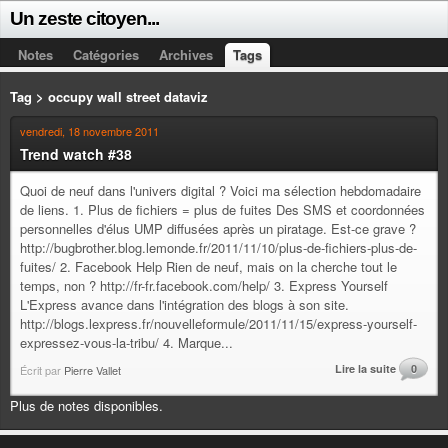
Un zeste citoyen...
Notes
Catégories
Archives
Tags
Tag > occupy wall street dataviz
vendredi, 18 novembre 2011
Trend watch #38
Quoi de neuf dans l'univers digital ? Voici ma sélection hebdomadaire
de liens. 1. Plus de fichiers = plus de fuites Des SMS et coordonnées
personnelles d'élus UMP diffusées après un piratage. Est-ce grave ?
http://bugbrother.blog.lemonde.fr/2011/11/10/plus-de-fichiers-plus-de-
fuites/ 2. Facebook Help Rien de neuf, mais on la cherche tout le
temps, non ? http://fr-fr.facebook.com/help/ 3. Express Yourself
L'Express avance dans l'intégration des blogs à son site.
http://blogs.lexpress.fr/nouvelleformule/2011/11/15/express-yourself-
expressez-vous-la-tribu/ 4. Marque...
Lire la suite
0
Écrit par
Pierre Vallet
Plus de notes disponibles.