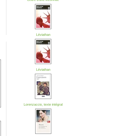
Léviathan
Léviathan
Lorenzaccio, texte intégral