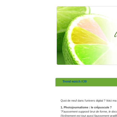
Trend watch #39
Quoi de neuf dans l'univers digital ? Voici m
1. Photojournalisme : le crépuscule ?
"Faussement supposé brut de forme, le docu
l'événement est tout aussi faussement gratif