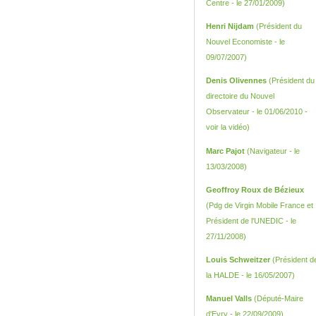
Centre - le 27/01/2009)
Henri Nijdam
(Président du
Nouvel Economiste - le
09/07/2007)
Denis Olivennes
(Président du
directoire du Nouvel
Observateur - le 01/06/2010 -
voir la vidéo
)
Marc Pajot
(Navigateur - le
13/03/2008)
Geoffroy Roux de Bézieux
(Pdg de Virgin Mobile France et
Président de l'UNEDIC - le
27/11/2008)
Louis Schweitzer
(Président d
la HALDE - le 16/05/2007)
Manuel Valls
(Député-Maire
d'Evry - le 22/09/2009)