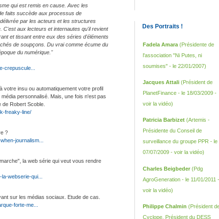
lisme qui est remis en cause. Avec les
 de faits succède aux processus de
délivrée par les acteurs et les structures
Des Portraits !
 C'est aux lecteurs et internautes qu'il revient
nt et tissant entre eux des séries d'éléments
 entachés de soupçons. Du vrai comme écume du
Fadela Amara
(Présidente de
 l'époque du numérique."
l'association "Ni Putes, ni
soumises" - le 22/01/2007)
e-crepuscule...
Jacques Attali
(Président de
s à votre insu ou automatiquement votre profil
PlanetFinance - le 18/03/2009 -
 média personnalisé. Mais, une fois n'est pas
voir la vidéo
)
e de Robert Scoble.
k-freaky-line/
Patricia Barbizet
(Artemis -
Présidente du Conseil de
re ?
when-journalism...
surveillance du groupe PPR - le
07/07/2009 -
voir la vidéo
)
marche", la web série qui veut vous rendre
Charles Beigbeder
(Pdg
la-webserie-qui...
AgroGeneration - le 11/01/2011 
voir la vidéo
)
nt sur les médias sociaux. Etude de cas.
rque-forte-me...
Philippe Chalmin
(Président d
Cyclope, Président du DESS