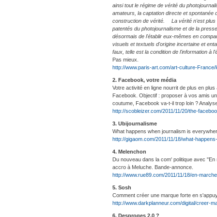
ainsi tout le régime de vérité du photojourna
amateurs, la captation directe et spontanée
construction de vérité. La vérité n'est plus 
patentés du photojournalisme et de la presse.
désormais de l'établir eux-mêmes en compara
visuels et textuels d'origine incertaine et
faux, telle est la condition de l'information à
Pas mieux.
http://www.paris-art.com/art-culture-France/l
2. Facebook, votre média
Votre activité en ligne nourrit de plus en plu
Facebook. Objectif : proposer à vos amis un
coutume, Facebook va-t-il trop loin ? Analys
http://scobleizer.com/2011/11/20/the-faceboo
3. Ubijournalisme
What happens when journalism is everywhe
http://gigaom.com/2011/11/18/what-happens-
4. Melenchon
Du nouveau dans la com' politique avec "En 
accro à Meluche. Bande-annonce.
http://www.rue89.com/2011/11/18/en-marche-
5. Sosh
Comment créer une marque forte en s'appuya
http://www.darkplanneur.com/digital/creer-ma
6. Desproges 2.0 ?