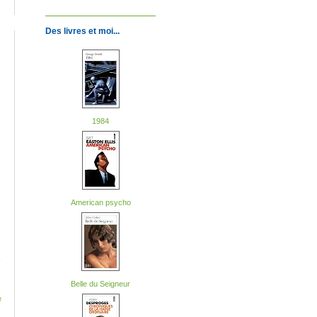
Des livres et moi...
1984
American psycho
-
Belle du Seigneur
e