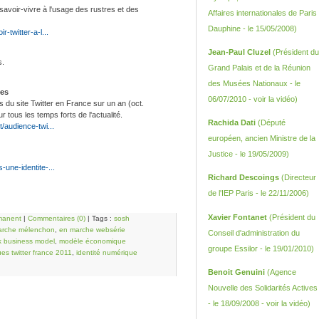
savoir-vivre à l'usage des rustres et des
Affaires internationales de Paris
Dauphine - le 15/05/2008)
-twitter-a-l...
Jean-Paul Cluzel
(Président du
s.
Grand Palais et de la Réunion
des Musées Nationaux - le
ues
06/07/2010 -
voir la vidéo
)
 du site Twitter en France sur un an (oct.
 tous les temps forts de l'actualité.
Rachida Dati
(Député
/audience-twi...
européen, ancien Ministre de la
Justice - le 19/05/2009)
une-identite-...
Richard Descoings
(Directeur
de l'IEP Paris - le 22/11/2006)
Xavier Fontanet
(Président du
manent
|
Commentaires (0)
| Tags :
sosh
arche mélenchon
,
en marche websérie
Conseil d'administration du
k business model
,
modèle économique
groupe Essilor - le 19/01/2010)
ques twitter france 2011
,
identité numérique
Benoit Genuini
(Agence
Nouvelle des Solidarités Actives
- le 18/09/2008 -
voir la vidéo
)