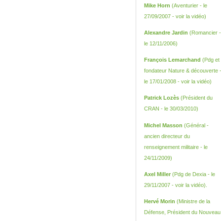
Mike Horn
(Aventurier - le
27/09/2007 -
voir la vidéo
)
Alexandre Jardin
(Romancier -
le 12/11/2006)
François Lemarchand
(Pdg et
fondateur Nature & découverte 
le 17/01/2008 -
voir la vidéo
)
Patrick Lozès
(Président du
CRAN - le 30/03/2010)
Michel Masson
(Général -
ancien directeur du
renseignement militaire - le
24/11/2009)
Axel Miller
(Pdg de Dexia - le
29/11/2007 -
voir la vidéo
).
Hervé Morin
(Ministre de la
Défense, Président du Nouveau