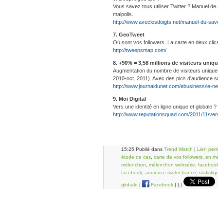
Vous savez tous utiliser Twitter ? Manuel de 
malpolis.
http://www.aveclesdoigts.net/manuel-du-savoir
7. GeoTweet
Où sont vos followers. La carte en deux clic
http://tweepsmap.com/
8. +90% = 3,58 millions de visiteurs uniq
Augmentation du nombre de visiteurs uniques
2010-oct. 2011). Avec des pics d'audience sur
http://www.journaldunet.com/ebusiness/le-net
9. Moi Digital
Vers une identité en ligne unique et globale ?
http://www.reputationsquad.com/2011/11/vers-
15:25 Publié dans
Trend Watch
|
Lien per
étude de cas
,
carte de vos followers
,
en m
mélenchon
,
mélenchon websérie
,
faceboo
facebook
,
audience twitter france
,
statisti
globale
|
Facebook
|
|
|