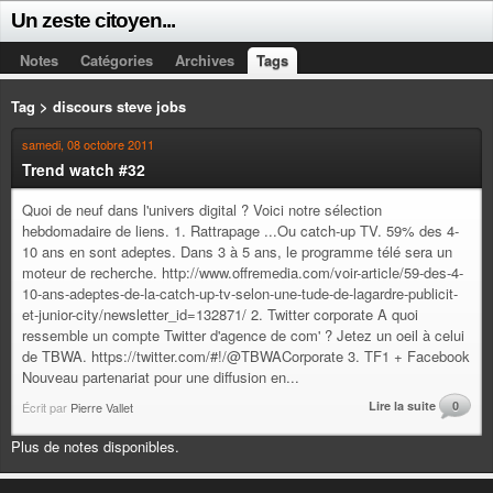
Un zeste citoyen...
Notes
Catégories
Archives
Tags
Tag > discours steve jobs
samedi, 08 octobre 2011
Trend watch #32
Quoi de neuf dans l'univers digital ? Voici notre sélection
hebdomadaire de liens. 1. Rattrapage ...Ou catch-up TV. 59% des 4-
10 ans en sont adeptes. Dans 3 à 5 ans, le programme télé sera un
moteur de recherche. http://www.offremedia.com/voir-article/59-des-4-
10-ans-adeptes-de-la-catch-up-tv-selon-une-tude-de-lagardre-publicit-
et-junior-city/newsletter_id=132871/ 2. Twitter corporate A quoi
ressemble un compte Twitter d'agence de com' ? Jetez un oeil à celui
de TBWA. https://twitter.com/#!/@TBWACorporate 3. TF1 + Facebook
Nouveau partenariat pour une diffusion en...
Lire la suite
0
Écrit par
Pierre Vallet
Plus de notes disponibles.