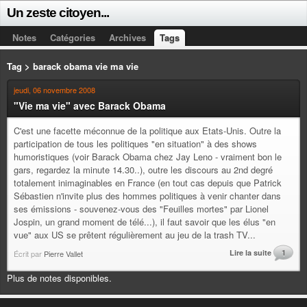
Un zeste citoyen...
Notes
Catégories
Archives
Tags
Tag > barack obama vie ma vie
jeudi, 06 novembre 2008
"Vie ma vie" avec Barack Obama
C'est une facette méconnue de la politique aux Etats-Unis. Outre la
participation de tous les politiques "en situation" à des shows
humoristiques (voir Barack Obama chez Jay Leno - vraiment bon le
gars, regardez la minute 14.30..), outre les discours au 2nd degré
totalement inimaginables en France (en tout cas depuis que Patrick
Sébastien n'invite plus des hommes politiques à venir chanter dans
ses émissions - souvenez-vous des "Feuilles mortes" par Lionel
Jospin, un grand moment de télé...), il faut savoir que les élus "en
vue" aux US se prêtent régulièrement au jeu de la trash TV...
Lire la suite
1
Écrit par
Pierre Vallet
Plus de notes disponibles.