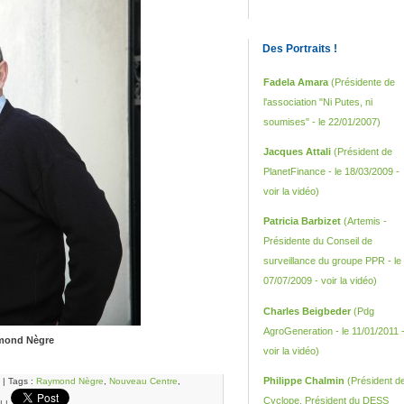
Des Portraits !
Fadela Amara
(Présidente de
l'association "Ni Putes, ni
soumises" - le 22/01/2007)
Jacques Attali
(Président de
PlanetFinance - le 18/03/2009 -
voir la vidéo
)
Patricia Barbizet
(Artemis -
Présidente du Conseil de
surveillance du groupe PPR - le
07/07/2009 -
voir la vidéo
)
Charles Beigbeder
(Pdg
AgroGeneration - le 11/01/2011 
ymond Nègre
voir la vidéo
)
Philippe Chalmin
(Président d
| Tags :
Raymond Nègre
,
Nouveau Centre
,
Cyclope, Président du DESS
|
|