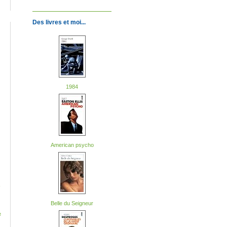
Des livres et moi...
1984
American psycho
-
Belle du Seigneur
e