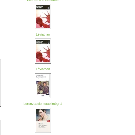
Léviathan
Léviathan
Lorenzaccio, texte intégral