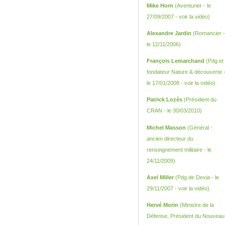
Mike Horn
(Aventurier - le
27/09/2007 -
voir la vidéo
)
Alexandre Jardin
(Romancier -
le 12/11/2006)
François Lemarchand
(Pdg et
fondateur Nature & découverte 
le 17/01/2008 -
voir la vidéo
)
Patrick Lozès
(Président du
CRAN - le 30/03/2010)
Michel Masson
(Général -
ancien directeur du
renseignement militaire - le
24/11/2009)
Axel Miller
(Pdg de Dexia - le
29/11/2007 -
voir la vidéo
).
Hervé Morin
(Ministre de la
Défense, Président du Nouveau