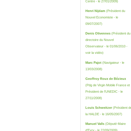
Centre - le 27/01/2009)
Henri Nijdam
(Président du
Nouvel Economiste - le
09/07/2007)
Denis Olivennes
(Président du
directoire du Nouvel
Observateur - le 01/06/2010 -
voir la vidéo
)
Marc Pajot
(Navigateur - le
13/03/2008)
Geoffroy Roux de Bézieux
(Pdg de Virgin Mobile France et
Président de l'UNEDIC - le
27/11/2008)
Louis Schweitzer
(Président d
la HALDE - le 16/05/2007)
Manuel Valls
(Député-Maire
d'Evry - le 22/09/2009)