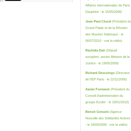
Affaires internationales de Paris
Dauphine - le 15/05/2008)
Jean-Paul Cluzel
(Président du
Grand Palais et de la Réunion
des Musées Nationaux - le
06/07/2010 -
voir la vidéo
)
Rachida Dati
(Député
européen, ancien Ministre de la
Justice - le 19/05/2009)
Richard Descoings
(Directeur
de l'IEP Paris - le 22/11/2006)
Xavier Fontanet
(Président du
Conseil d'administration du
groupe Essilor - le 19/01/2010)
Benoit Genuini
(Agence
Nouvelle des Solidarités Actives
- le 18/09/2008 -
voir la vidéo
)