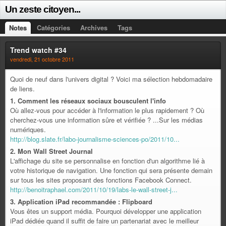
Un zeste citoyen...
Notes
Catégories
Archives
Tags
Trend watch #34
vendredi, 21 octobre 2011
Quoi de neuf dans l'univers digital ? Voici ma sélection hebdomadaire
de liens.
1. Comment les réseaux sociaux bousculent l'info
Où allez-vous pour accéder à l'information le plus rapidement ? Où
cherchez-vous une information sûre et vérifiée ? ...Sur les médias
numériques.
http://blog.slate.fr/labo-journalisme-sciences-po/2011/10...
2. Mon Wall Street Journal
L'affichage du site se personnalise en fonction d'un algorithme lié à
votre historique de navigation. Une fonction qui sera présente demain
sur tous les sites proposant des fonctions Facebook Connect.
http://benoitraphael.com/2011/10/19/labs-le-wall-street-j...
3. Application iPad recommandée : Flipboard
Vous êtes un support média. Pourquoi développer une application
iPad dédiée quand il suffit de faire un partenariat avec le meilleur