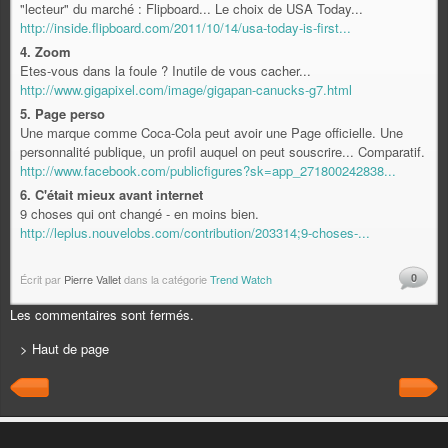
"lecteur" du marché : Flipboard... Le choix de USA Today...
http://inside.flipboard.com/2011/10/14/usa-today-is-first...
4. Zoom
Etes-vous dans la foule ? Inutile de vous cacher...
http://www.gigapixel.com/image/gigapan-canucks-g7.html
5. Page perso
Une marque comme Coca-Cola peut avoir une Page officielle. Une
personnalité publique, un profil auquel on peut souscrire... Comparatif.
http://www.facebook.com/publicfigures?sk=app_271800242838...
6. C'était mieux avant internet
9 choses qui ont changé - en moins bien.
http://leplus.nouvelobs.com/contribution/203314;9-choses-...
0
Écrit par
Pierre Vallet
dans la catégorie
Trend Watch
Les commentaires sont fermés.
> Haut de page