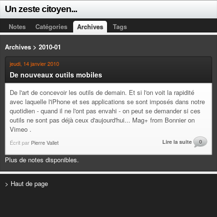
Un zeste citoyen...
Notes
Catégories
Archives
Tags
Archives > 2010-01
jeudi, 14 janvier 2010
De nouveaux outils mobiles
De l'art de concevoir les outils de demain. Et si l'on voit la rapidité
avec laquelle l'iPhone et ses applications se sont imposés dans notre
quotidien - quand il ne l'ont pas envahi - on peut se demander si ces
outils ne sont pas déjà ceux d'aujourd'hui... Mag+ from Bonnier on
Vimeo .
Lire la suite
0
Écrit par
Pierre Vallet
Plus de notes disponibles.
> Haut de page